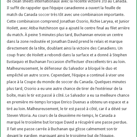
de clean sheets internationaux avec la récente victoire 3:0 au Canada.
Il suffit de rappeler que l’équipe canadienne a ouvert la feuille de
match du Canada
soccer
très tôt avec une combinaison importante.
Cette combinaison comprend Jonathan Osorio, Richie Laryea, et Junior
Hoilett, avec Atiba Hutchinson qui a ajouté le centre final au filet arrière
du match. À peine 5 minutes plus tard, Buchannan envoie un centre
dans la zone redoutée et Jonathan David prend le relais et marque
directement de la tête, doublant ainsi la victoire des Canadiens. Un
coup franc de Hoilett a rebondi dans la surface et a donné à Stephen
Eustaquio et Buchanan l’occasion d’effectuer d’excellents tirs au loin.
Malheureusement, le défenseur du Salvador a bloqué le duo et
empêché un autre score. Cependant, l’équipe a continué à viser une
place à la Coupe du monde de soccer du Canada. Quelques minutes
plus tard, Osorio a eu une autre chance de tirer de l’extérieur de la
boîte, mais le tir est passé à côté. Le Salvador a eu sa meilleure chance
en première mi-temps lorsque Enrico Duenas a obtenu un espace et a
tiré au loin. Malheureusement, le tir est passé à côté, car il a dévié sur
Steven Vitoria. Au cours de la deuxième mi-temps, le Canada a
marqué le troisième but lorsque David a récupéré une passe perdue.
Il fait une passe carrée à Buchanan qui glisse calmement son tir
devant le gardien, marquant ainsi le troisième but de l’équipe.