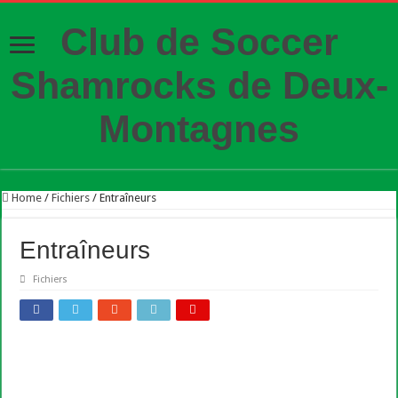
Club de Soccer
Shamrocks de Deux-
Montagnes
Home
/
Fichiers
/
Entraîneurs
Entraîneurs
Fichiers