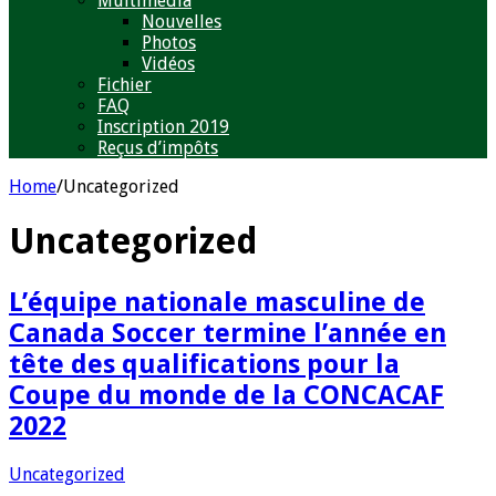
Multimédia
Nouvelles
Photos
Vidéos
Fichier
FAQ
Inscription 2019
Reçus d’impôts
Home
/
Uncategorized
Uncategorized
L’équipe nationale masculine de
Canada Soccer termine l’année en
tête des qualifications pour la
Coupe du monde de la CONCACAF
2022
Uncategorized