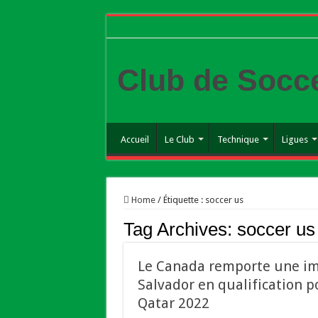
Club de Socc
Accueil
Le Club
Technique
Ligues
Home
/
Étiquette :
soccer us
Tag Archives:
soccer us
Le Canada remporte une imp
Salvador en qualification p
Qatar 2022