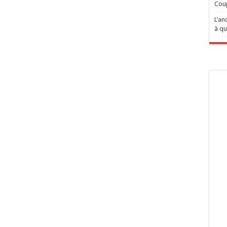
Cou
L’an
à qu