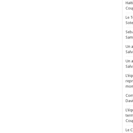
Haït
Coup
Le T
Sot
Seba
Sam
Un a
Salv
Un a
Salv
L’éq
repr
mond
Comm
Davi
L’éq
term
Cou
Le C