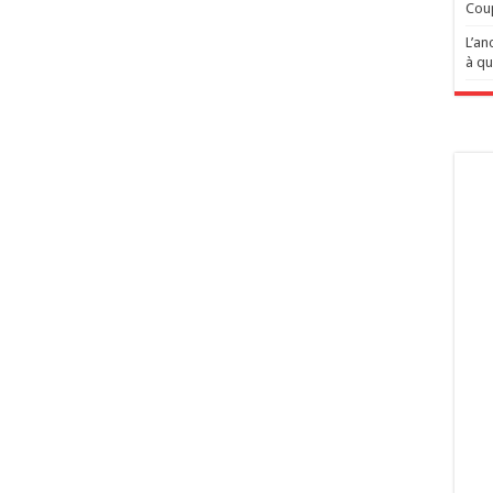
Cou
L’an
à qu