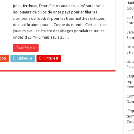
Haït
John Herdman, l’entraîneur canadien, a trié sur le volet
Coup
les joueurs de clubs de onze pays pour enfiler les
Le T
crampons de football pour les trois matches critiques
Sot
de qualification pour la Coupe du monde. Certains des
joueurs évalués étaient des visages populaires sur les
Seba
ondes d ESPNFC mais seuls 25 …
Sam
Un a
Read More »
Salv
pon
LinkedIn
Pinterest
Un a
Salv
L’éq
repr
mond
Comm
Davi
L’éq
term
Cou
Le C