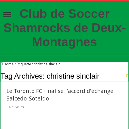
Club de Soccer
Shamrocks de Deux-
Montagnes
Home
/
Étiquette :
christine sinclair
Tag Archives:
christine sinclair
Le Toronto FC finalise l’accord d’échange
Salcedo-Soteldo
Nouvelles